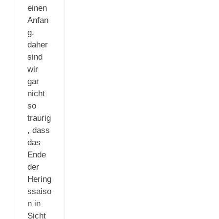
einen
Anfan
g,
daher
sind
wir
gar
nicht
so
traurig
, dass
das
Ende
der
Hering
ssaiso
n in
Sicht