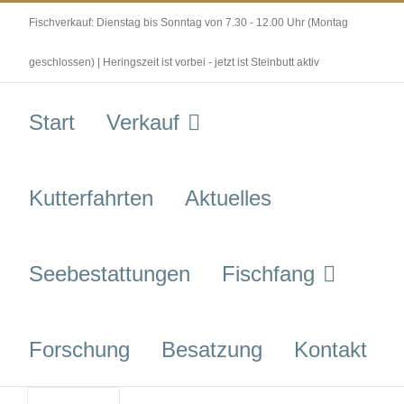
Skip
Fischverkauf: Dienstag bis Sonntag von 7.30 - 12.00 Uhr (Montag
to
content
geschlossen) | Heringszeit ist vorbei - jetzt ist Steinbutt aktiv
Start
Verkauf
Kutterfahrten
Aktuelles
Seebestattungen
Fischfang
Forschung
Besatzung
Kontakt