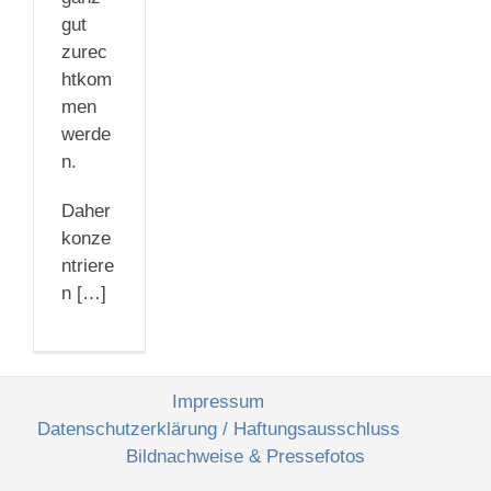
gut
zurec
htkom
men
werde
n.
Daher
konze
ntriere
n […]
Impressum
Datenschutzerklärung / Haftungsausschluss
Bildnachweise & Pressefotos