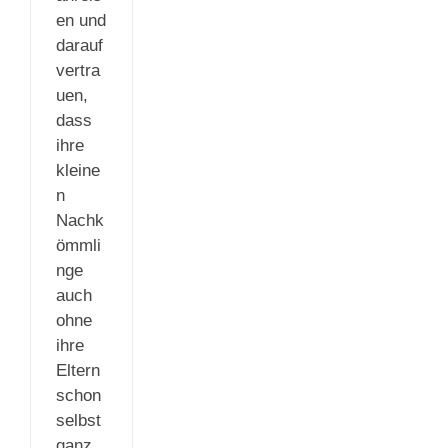
en und
darauf
vertra
uen,
dass
ihre
kleine
n
Nachk
ömmli
nge
auch
ohne
ihre
Eltern
schon
selbst
ganz