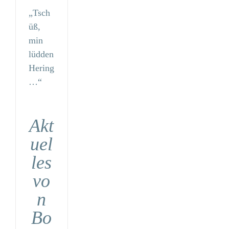
„Tsch
üß,
min
lüdden
Hering
…“
Akt
uel
les
vo
n
Bo