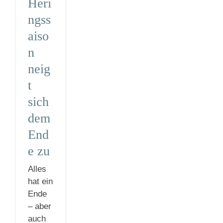
Heri
ngss
aiso
n
neig
t
sich
dem
End
e zu
Alles
hat ein
Ende
– aber
auch