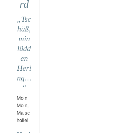
rd
„Tsc
hüß,
min
lüdd
en
Heri
ng…
“
Moin
Moin,
Maisc
holle!