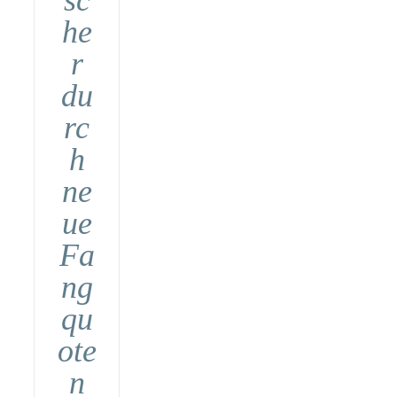
sc
he
r
du
rc
h
ne
ue
Fa
ng
qu
ote
n