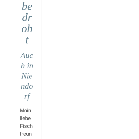
be
dr
oh
t
Auc
h in
Nie
ndo
rf
Moin
liebe
Fisch
freun