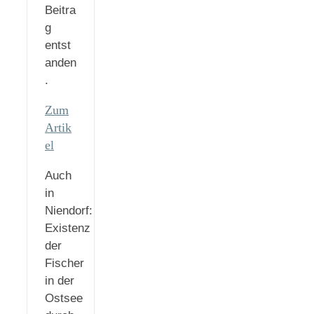
Beitra
g
entst
anden
.
Zum
Artik
el
Auch
in
Niendorf:
Existenz
der
Fischer
in der
Ostsee