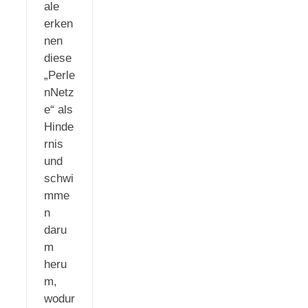
ale
erken
nen
diese
„Perle
nNetz
e“ als
Hinde
rnis
und
schwi
mme
n
daru
m
heru
m,
wodur