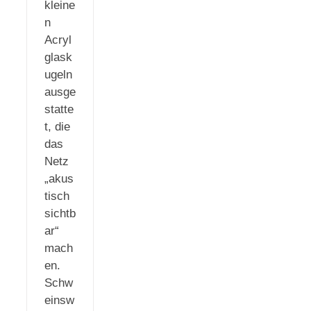
kleine
n
Acryl
glask
ugeln
ausge
statte
t, die
das
Netz
„akus
tisch
sichtb
ar“
mach
en.
Schw
einsw