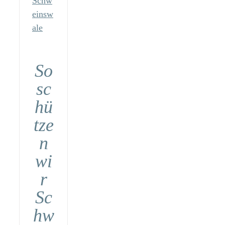
Schw
einsw
ale
So
sc
hü
tze
n
wi
r
Sc
hw